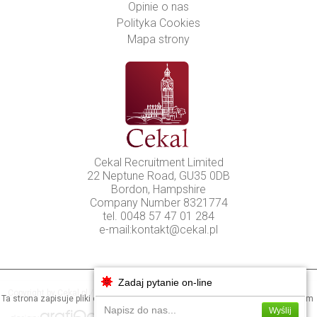
Opinie o nas
Polityka Cookies
Mapa strony
Cekal Recruitment Limited
22 Neptune Road, GU35 0DB
Bordon, Hampshire
Company Number 8321774
tel. 0048 57 47 01 284
e-mail:
kontakt@cekal.pl
Cookies
Zadaj pytanie on-line
Copyright by Cekal.pl / All rights reserved © 2026
Ta strona zapisuje pliki cookies na Twoim urządzeniu. Dowiedz się więcej o tym
w naszej
polityce prywatności
Napisz do nas...
Wyślij