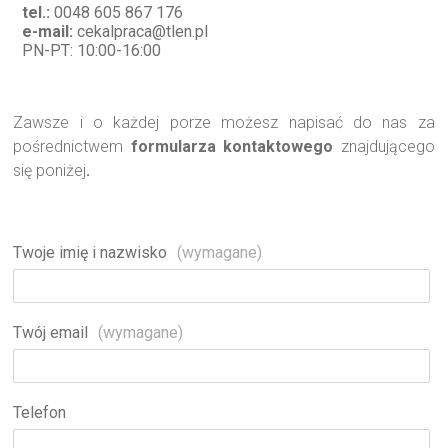
tel.:
0048 605 867 176
e-mail:
cekalpraca@tlen.pl
PN-PT: 10:00-16:00
Zawsze i o każdej porze możesz napisać do nas za
pośrednictwem
formularza kontaktowego
znajdującego
się poniżej
.
Formularz
Twoje imię i nazwisko
(wymagane)
kontaktowy
Twój email
(wymagane)
Telefon