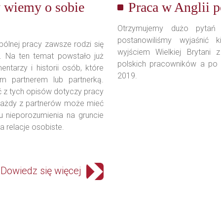
y wiemy o sobie
Praca w Anglii p
Otrzymujemy dużo pytań
postanowiliśmy wyjaśnić k
ólnej pracy zawsze rodzi się
wyjściem Wielkiej Brytani z
u. Na ten temat powstało już
polskich pracowników a po d
entarzy i historii osób, które
2019.
m partnerem lub partnerką.
 z tych opisów dotyczy pracy
każdy z partnerów może mieć
u nieporozumienia na gruncie
relacje osobiste.
Dowiedz się więcej