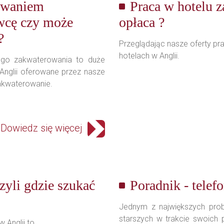
rowaniem
Praca w hotelu za
wcę czy może
opłaca ?
?
Przeglądając nasze oferty pr
hotelach w Anglii.
ego zakwaterowania to duże
 Anglii oferowane przez nasze
akwaterowanie.
Dowiedz się więcej
zyli gdzie szukać
Poradnik - telefo
Jednym z największych prob
starszych w trakcie swoich p
Anglii to....