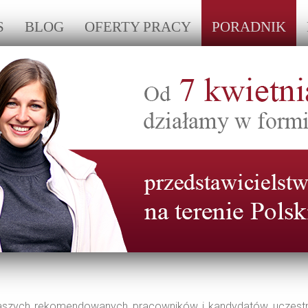
S
BLOG
OFERTY PRACY
PORADNIK
linia:
0048 57 47 01 284
Zadzwoń do 
naszych rekomendowanych pracowników i kandydatów uczestni