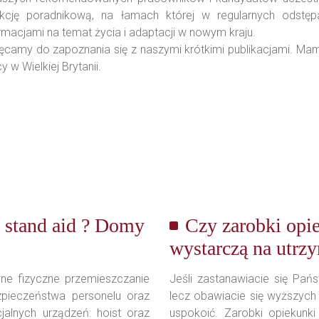
ekcję poradnikową, na łamach której w regularnych odstę
rmacjami na temat życia i adaptacji w nowym kraju.
ęcamy do zapoznania się z naszymi krótkimi publikacjami. Mam
y w Wielkiej Brytanii.
st stand aid ? Domy
Czy zarobki opi
wystarczą na utrz
wne fizyczne przemieszczanie
Jeśli zastanawiacie się Pańs
zpieczeństwa personelu oraz
lecz obawiacie się wyższyc
alnych urządzeń: hoist oraz
uspokoić. Zarobki opiekunk