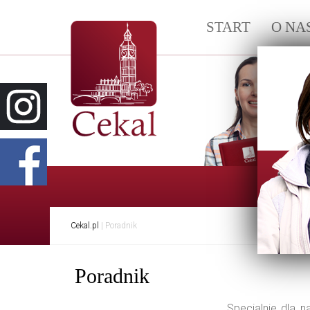
START
O NA
Info
Cekal.pl
| Poradnik
Poradnik
Specjalnie dla 