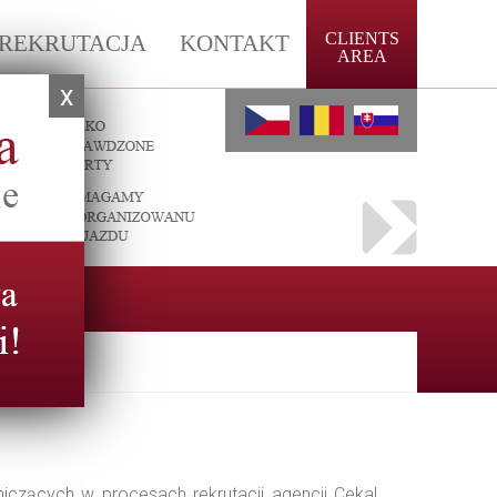
CLIENTS
REKRUTACJA
KONTAKT
AREA
x
nas
czących w procesach rekrutacji agencji Cekal