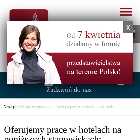
x
Infolinia:
0048 57 47 01 284
Zadzwoń do nas
Cekal.pl
| Oferujemy prace w hotelach na poniższych stanowiskach:
Oferujemy prace w hotelach na
poniższych stanowiskach: