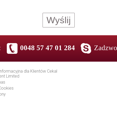
:
0048 57 47 01 284
Zadzwo
informacyjna dla Klientów Cekal
ent Limited
nas
 Cookies
ony