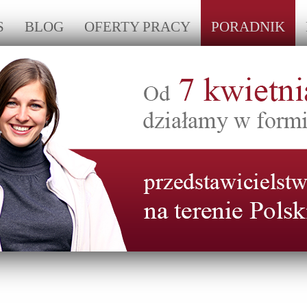
S
BLOG
OFERTY PRACY
PORADNIK
linia:
0048 57 47 01 284
Zadzwoń do 