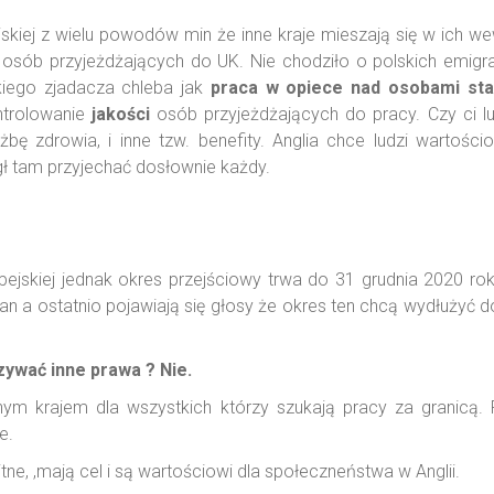
ejskiej z wielu powodów min że inne kraje mieszają się w ich 
by osób przyjeżdżających do UK. Nie chodziło o polskich emi
kiego zjadacza chleba jak
praca w opiece nad osobami sta
ntrolowanie
jakości
osób przyjeżdżających do pracy. Czy ci l
bę zdrowia, i inne tzw. benefity. Anglia chce ludzi wartości
gł tam przyjechać dosłownie każdy.
opejskiej jednak okres przejściowy trwa do 31 grudnia 2020 ro
 a ostatnio pojawiają się głosy że okres ten chcą wydłużyć do
zywać inne prawa ? Nie.
nym krajem dla wszystkich którzy szukają pracy za granic
e.
ne, ,mają cel i są wartościowi dla społeczneństwa w Anglii.