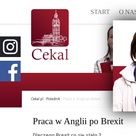
START
O NA
Info
Cekal.pl
|
Poradnik
|
Praca w Anglii po Brexit
Praca w Anglii po Brexit
Dlaczego Brexit co się stało ?