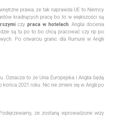
wewnętrzne prawa, że tak naprawda UE to Niemcy
grantów kradnących pracę bo to w większości są
rszymi
czy
praca w hotelach
. Anglia docenia
udzie są tu po to bo chcą pracować czy np po
owych. Po otwarciu granic dla Rumunii w Anglii
ku. Oznacza to że Unia Europejska i Anglia będą
 końca 2021 roku. Nic nie zmieni się w Anglii po
ą. Podejrzewamy, że zostaną wprowadzone wizy