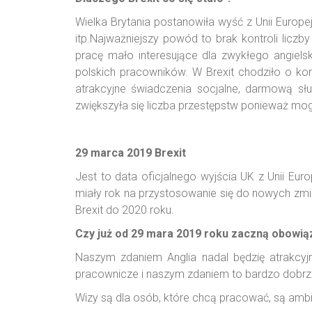
Wielka Brytania postanowiła wyść z Unii Europ
itp.Najważniejszy powód to brak kontroli licz
pracę mało interesujące dla zwykłego angiels
polskich pracowników. W Brexit chodziło o ko
atrakcyjne świadczenia socjalne, darmową służ
zwiększyła się liczba przestępstw ponieważ mo
29 marca 2019 Brexit
Jest to data oficjalnego wyjścia UK z Unii Eur
miały rok na przystosowanie się do nowych zmian
Brexit do 2020 roku.
Czy już od 29 mara 2019 roku zaczną obowią
Naszym zdaniem Anglia nadal będzię atrakcyj
pracownicze i naszym zdaniem to bardzo dobrz
Wizy są dla osób, które chcą pracować, są ambit