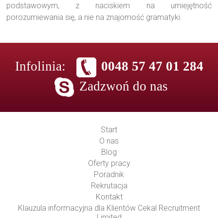
podstawowym, z naciskiem na umiejętność
porozumiewania się, a nie na znajomość gramatyki.
Infolinia:
0048 57 47 01 284
Zadzwoń do nas
Start
O nas
Blog
Oferty pracy
Poradnik
Rekrutacja
Kontakt
Klauzula informacyjna dla Klientów Cekal Recruitment
Limited