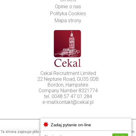
Opinie o nas
Polityka Cookies
Mapa strony
Cekal Recruitment Limited
22 Neptune Road, GU35 0DB
Bordon, Hampshire
Company Number 8321774
tel. 0048 57 47 01 284
e-mail:
kontakt@cekal.pl
Cookies
Zadaj pytanie on-line
Copyright by Cekal.pl / All rights reserved © 2026
Ta strona zapisuje pliki cookies na Twoim urządzeniu. Dowiedz się więcej o tym