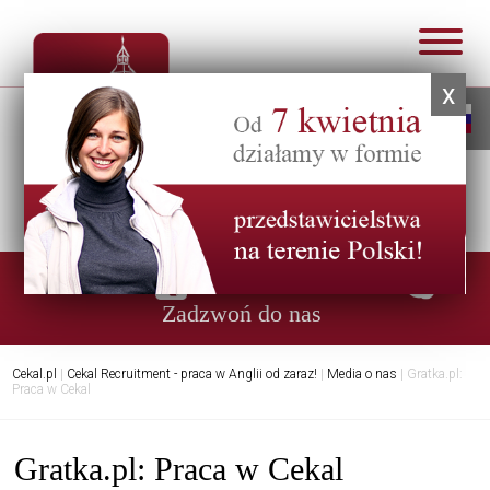
x
Infolinia:
0048 57 47 01 284
Zadzwoń do nas
Cekal.pl
|
Cekal Recruitment - praca w Anglii od zaraz!
|
Media o nas
|
Gratka.pl:
Praca w Cekal
Gratka.pl: Praca w Cekal