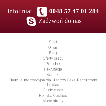
Infolinia:
0048 57 47 01 284
Zadzwoń do nas
Start
O nas
Blog
Oferty pracy
Poradnik
Rekrutacja
Kontakt
Klauzula informacyjna dla Klientów Cekal Recruitment
Limited
Opinie o nas
Polityka Cookies
Mapa strony