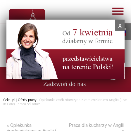
x
Infolinia:
0048 57 47 01 284
Zadzwoń do nas
Cekal.pl
|
Oferty pracy
|
Opiekunka osób starszych z zamieszkaniem Anglia (Live
in Care) - praca od zaraz
« Opiekunka
Praca dla kucharzy w Anglii
środowiskowa w Anglii (
»