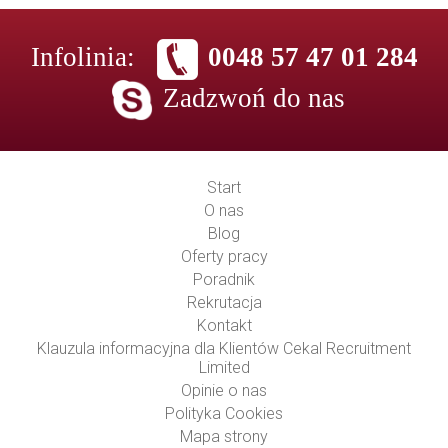
Infolinia:
0048 57 47 01 284
Zadzwoń do nas
Start
O nas
Blog
Oferty pracy
Poradnik
Rekrutacja
Kontakt
Klauzula informacyjna dla Klientów Cekal Recruitment
Limited
Opinie o nas
Polityka Cookies
Mapa strony