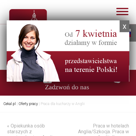
x
Infolinia:
0048 57 47 01 284
Zadzwoń do nas
Cekal.pl
|
Oferty pracy
|
Praca dla kucharzy w Anglii
« Opiekunka osób
Praca w hotelach
starszych z
Anglia/Szkocja. Praca w